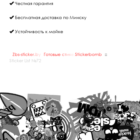
Честная гарантия
Бесплатная доставка по Минску
Устойчивость к мойке
Zbs-sticker.by
::
Готовые стикеры
Stickerbomb
::
::
Sticker List №72