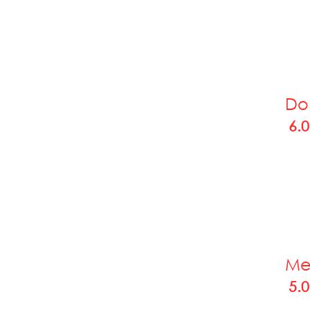
Do
6.0
Me
5.0