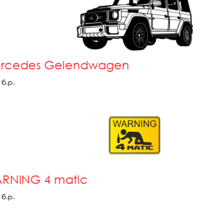
rcedes Gelendwagen
б.р.
RNING 4 matic
б.р.