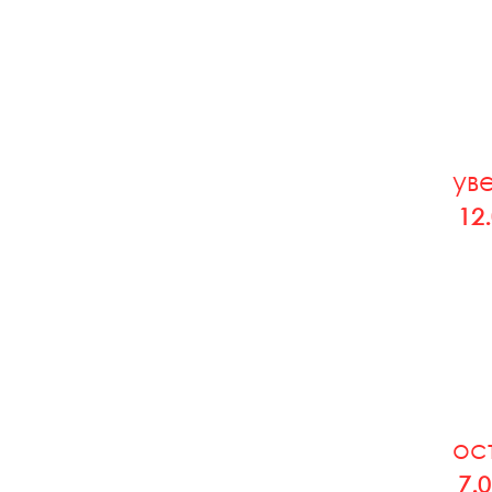
ув
12
ос
7.0