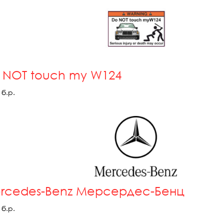
 NOT touch my W124
б.р.
rcedes-Benz Мерсердес-Бенц
б.р.