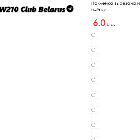
Наклейка вырезана и
плёнки,
6.0
б.р.