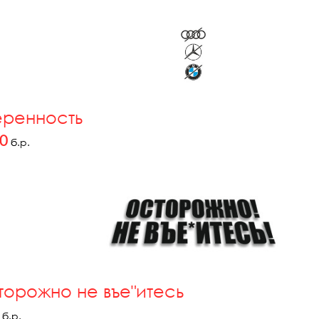
еренность
.0
б.р.
торожно не въе"итесь
б.р.