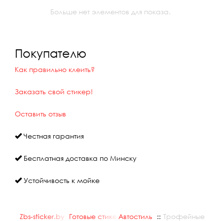
Больше нет элементов для показа.
Покупателю
Как правильно клеить?
Заказать свой стикер!
Оставить отзыв
Честная гарантия
Бесплатная доставка по Минску
Устойчивость к мойке
Zbs-sticker.by
::
Готовые стикеры
Автостиль
::
::
Трофейные