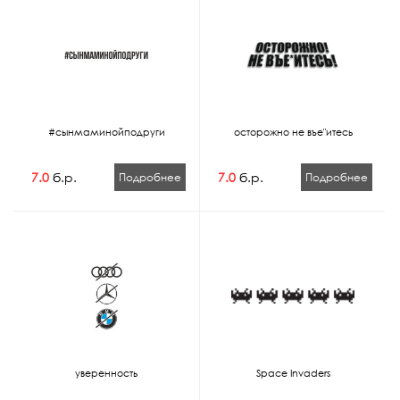
#сынмаминойподруги
осторожно не въе"итесь
7.0
б.р.
7.0
б.р.
Подробнее
Подробнее
уверенность
Space Invaders