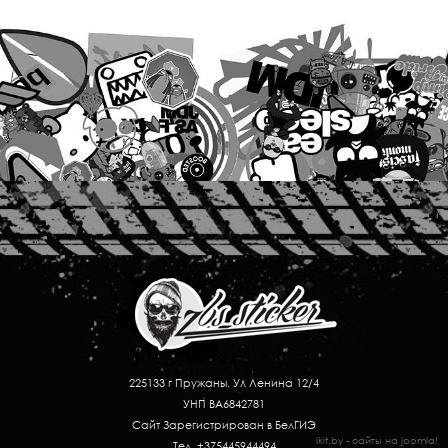
225133 г Пружаны. Ул Ленина 12/4
УНП BA6842781
Сайт Зарегистрирован в БелГИЭ
ikit.by - сайты на joomla!
Тел. +375445944494