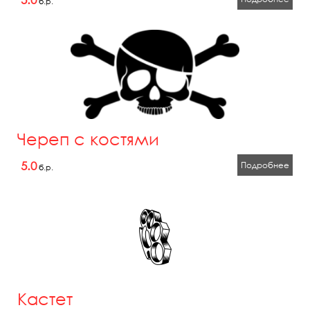
б.р.
Череп с костями
5.0
Подробнее
б.р.
Кастет