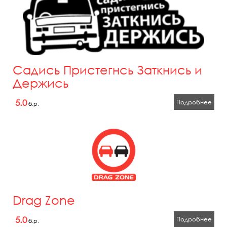
Садись Пристегнсь Заткнись и
Держись
5.0
Подробнее
б.р.
Drag Zone
5.0
Подробнее
б.р.