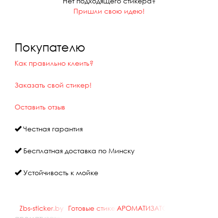
Нет подходящего стикера?
Пришли свою идею!
Покупателю
Как правильно клеить?
Заказать свой стикер!
Оставить отзыв
Честная гарантия
Бесплатная доставка по Минску
Устойчивость к мойке
Zbs-sticker.by
::
Готовые стикеры
АРОМАТИЗАТОРЫ
::
::
ароматизатор я работаю в криптовалюте