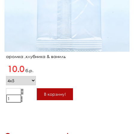
аромка ,клубника & ваниль
10.0
б.р.
+
В корзину!
-