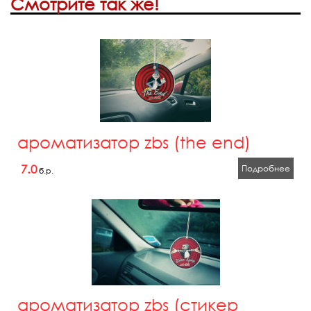
Смотрите так же!
ароматизатор zbs (the end)
7.0
Подробнее
б.р.
ароматизатор zbs (стикер